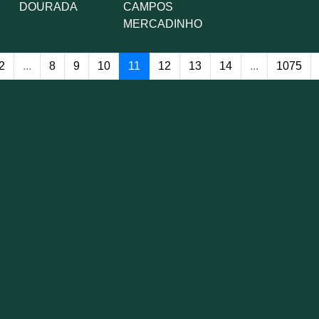
DOURADA
CAMPOS
MERCADINHO
2
...
8
9
10
11
12
13
14
...
1075