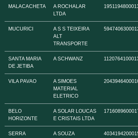
MALACACHETA
A ROCHALAR
195119480001
LTDA
MUCURICI
A S S TEIXEIRA
594740630001
ALT
TRANSPORTE
SANTA MARIA
A SCHWANZ
112076410001
DE JETIBA
VILA PAVAO
A SIMOES
204394640001
MATERIAL
ELETRICO
BELO
A SOLAR LOUCAS
171608960001
HORIZONTE
E CRISTAIS LTDA
SERRA
A SOUZA
403419420001