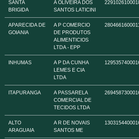
SANTA
A OLIVEIRA DOS
229102610001
BRIGIDA
SANTOS LATICINI
APARECIDA DE
A P COMERCIO
280466160001
GOIANIA
DE PRODUTOS
ALIMENTICIOS
LTDA - EPP
INHUMAS
A P DA CUNHA
129535740001
LEMES E CIA
LTDA
ITAPURANGA
A PASSARELA
269458730001
COMERCIAL DE
TECIDOS LTDA
ALTO
A R DE NOVAIS
130315440001
ARAGUAIA
SANTOS ME