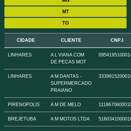
MG
MT
TO
CIDADE
CLIENTE
CNPJ
LINHARES
A L VIANA COM
095419510001
DE PECAS MOT
LINHARES
A M DANTAS -
333991520001
SUPERMERCADO
PRAIANO
PIRENOPOLIS
A M DE MELO
111867060001
BREJETUBA
A M MOTOS LTDA
516034100001